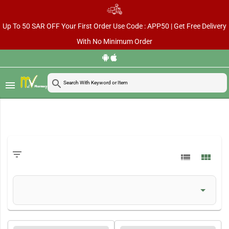
Up To 50 SAR OFF Your First Order Use Code : APP50 | Get Free Delivery
With No Minimum Order
search
menu
filter_list
view_list
view_module