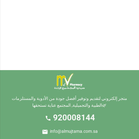
متجر إلكتروني لتقديم وتوفير أفضل جودة من الأدوية والمستلزمات
الطبية والتجميلية, المجتمع عناية تستحقها🌿
920008144
call
mail
info@almujtama.com.sa