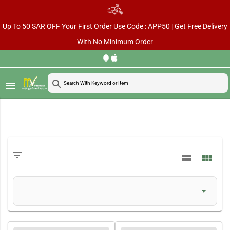
Up To 50 SAR OFF Your First Order Use Code : APP50 | Get Free Delivery
With No Minimum Order
search
menu
filter_list
view_list
view_module