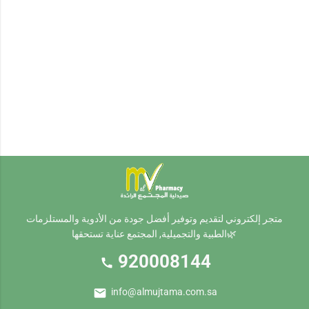
متجر إلكتروني لتقديم وتوفير أفضل جودة من الأدوية والمستلزمات
الطبية والتجميلية, المجتمع عناية تستحقها🌿
920008144
call
mail
info@almujtama.com.sa