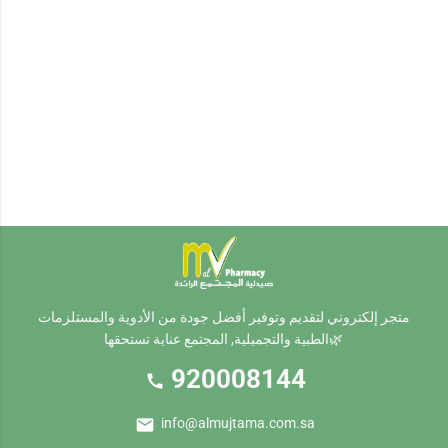
متجر إلكتروني لتقديم وتوفير أفضل جودة من الأدوية والمستلزمات
الطبية والتجميلية, المجتمع عناية تستحقها🌿
920008144
call
mail
info@almujtama.com.sa