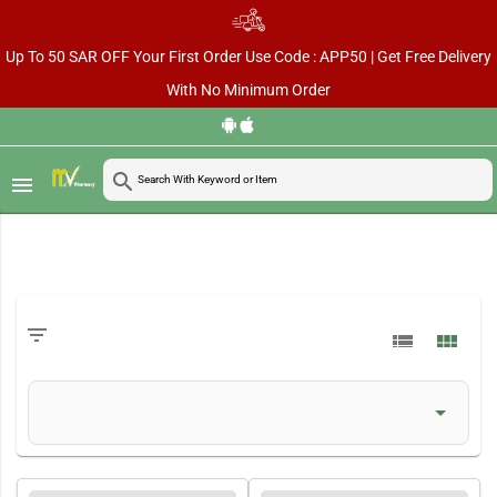
Up To 50 SAR OFF Your First Order Use Code : APP50 | Get Free Delivery
With No Minimum Order
search
menu
filter_list
view_list
view_module