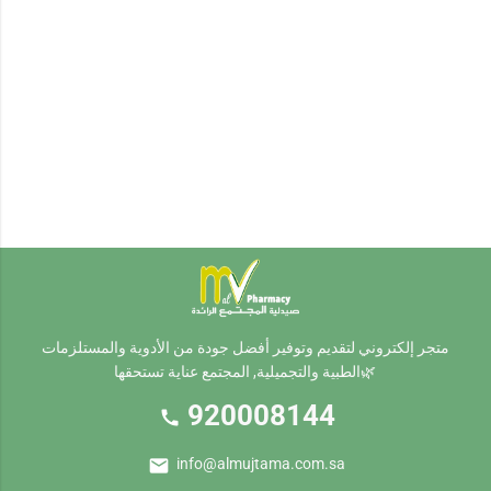
متجر إلكتروني لتقديم وتوفير أفضل جودة من الأدوية والمستلزمات
الطبية والتجميلية, المجتمع عناية تستحقها🌿
920008144
call
mail
info@almujtama.com.sa