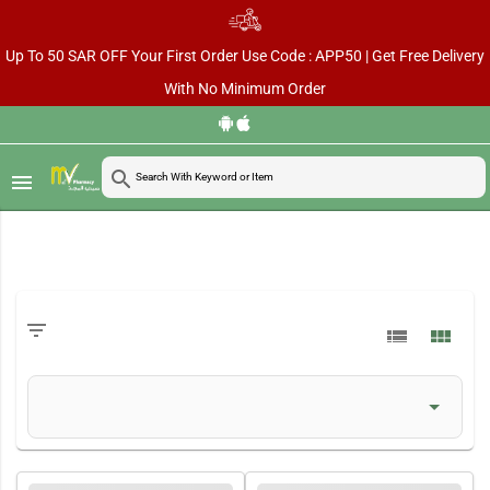
Up To 50 SAR OFF Your First Order Use Code : APP50 | Get Free Delivery
With No Minimum Order
search
menu
filter_list
view_list
view_module