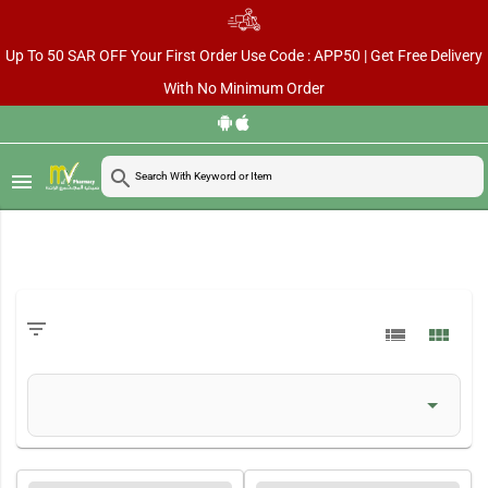
Up To 50 SAR OFF Your First Order Use Code : APP50 | Get Free Delivery
With No Minimum Order
search
menu
filter_list
view_list
view_module