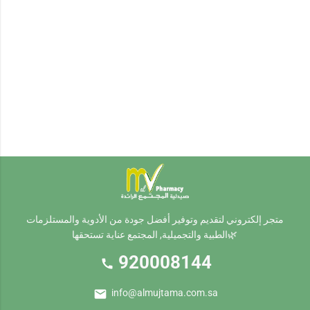
متجر إلكتروني لتقديم وتوفير أفضل جودة من الأدوية والمستلزمات
الطبية والتجميلية, المجتمع عناية تستحقها🌿
920008144
call
mail
info@almujtama.com.sa