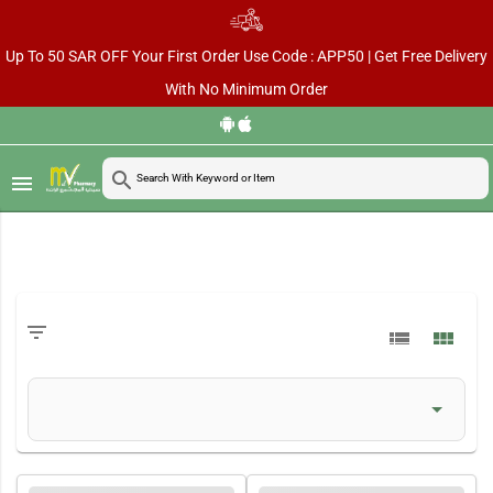
Up To 50 SAR OFF Your First Order Use Code : APP50 | Get Free Delivery
With No Minimum Order
search
menu
filter_list
view_list
view_module