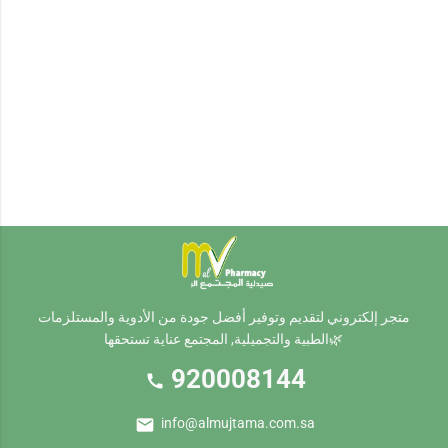
متجر إلكتروني لتقديم وتوفير أفضل جودة من الأدوية والمستلزمات
الطبية والتجميلية, المجتمع عناية تستحقها🌿
920008144
call
mail
info@almujtama.com.sa